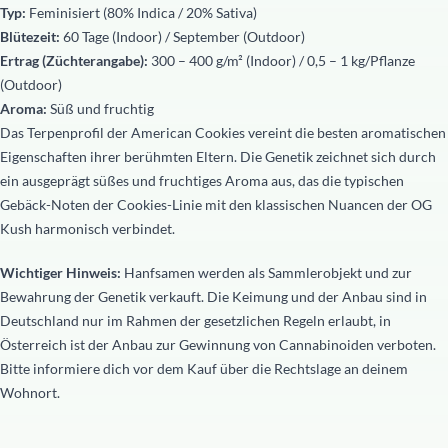
Typ:
Feminisiert (80% Indica / 20% Sativa)
Blütezeit:
60 Tage (Indoor) / September (Outdoor)
Ertrag (Züchterangabe):
300 – 400 g/m² (Indoor) / 0,5 – 1 kg/Pflanze
(Outdoor)
Aroma:
Süß und fruchtig
Das Terpenprofil der American Cookies vereint die besten aromatischen
Eigenschaften ihrer berühmten Eltern. Die Genetik zeichnet sich durch
ein ausgeprägt süßes und fruchtiges Aroma aus, das die typischen
Gebäck-Noten der Cookies-Linie mit den klassischen Nuancen der OG
Kush harmonisch verbindet.
Wichtiger Hinweis:
Hanfsamen werden als Sammlerobjekt und zur
Bewahrung der Genetik verkauft. Die Keimung und der Anbau sind in
Deutschland nur im Rahmen der gesetzlichen Regeln erlaubt, in
Österreich ist der Anbau zur Gewinnung von Cannabinoiden verboten.
Bitte informiere dich vor dem Kauf über die Rechtslage an deinem
Wohnort.