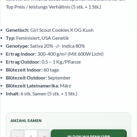
Top Preis / leistungs Verhältnis (5 stk. + 1 Stk.)
Genetisch:
Girl Scout Cookies X OG Kush
Typ
: Feminisiert, USA Genetik
Genotype:
Sativa 20% -//- Indica 80%
Ertrag Indoor:
300-400 g/m
(Mit 600W Licht)
2
Ertrag Outdoor:
0.5 – 1 Kg./Pflanze
Blütezeit Indoor:
60 tage
Blütezeit Outdoor:
September
Blütezeit Lateinamerika:
März
Inhalt:
6 stk. Samen (5 stk. + 1 Stk.)
ANZAHL SAMEN
-
+