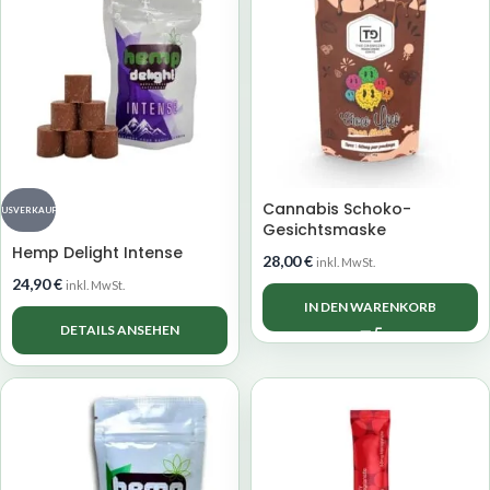
Cannabis Schoko-
AUSVERKAUFT
Gesichtsmaske
Hemp Delight Intense
28,00
€
inkl. MwSt.
24,90
€
inkl. MwSt.
IN DEN WARENKORB
DETAILS ANSEHEN