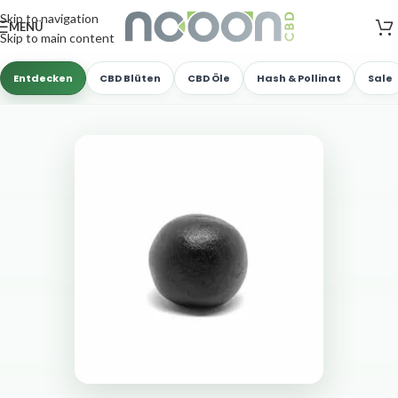
Versandkostenfreie Lieferung
nach AT, DE ab
50
.- €
Skip to navigation
MENÜ
Skip to main content
Entdecken
CBD Blüten
CBD Öle
Hash & Pollinat
Sale