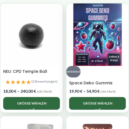
NEU: CPD Temple Ball
AUSVERKAUFT
(2 Bewertungen)
Space Deko Gummis
18,00
€
–
240,00
€
19,90
€
–
54,90
€
inkl. MwSt.
inkl. MwSt.
GRÖSSE WÄHLEN
GRÖSSE WÄHLEN