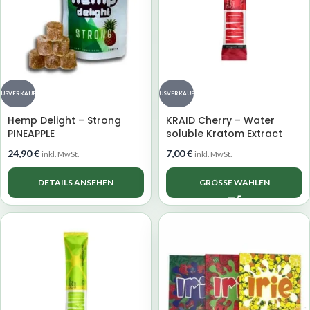
AUSVERKAUFT
AUSVERKAUFT
Hemp Delight – Strong
KRAID Cherry – Water
PINEAPPLE
soluble Kratom Extract
24,90
€
7,00
€
inkl. MwSt.
inkl. MwSt.
DETAILS ANSEHEN
GRÖSSE WÄHLEN