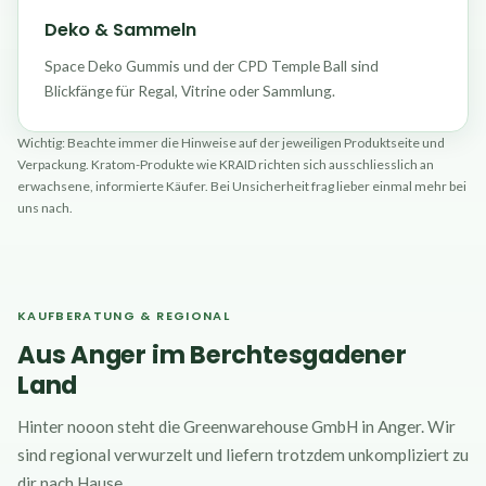
Deko & Sammeln
Space Deko Gummis und der CPD Temple Ball sind
Blickfänge für Regal, Vitrine oder Sammlung.
Wichtig: Beachte immer die Hinweise auf der jeweiligen Produktseite und
Verpackung. Kratom-Produkte wie KRAID richten sich ausschliesslich an
erwachsene, informierte Käufer. Bei Unsicherheit frag lieber einmal mehr bei
uns nach.
KAUFBERATUNG & REGIONAL
Aus Anger im Berchtesgadener
Land
Hinter nooon steht die Greenwarehouse GmbH in Anger. Wir
sind regional verwurzelt und liefern trotzdem unkompliziert zu
dir nach Hause.