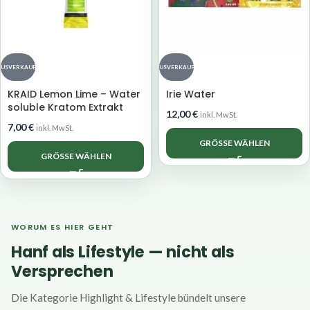
AUSVERKAUFT
AUSVERKAUFT
KRAID Lemon Lime – Water
Irie Water
soluble Kratom Extrakt
12,00
€
inkl. MwSt.
7,00
€
inkl. MwSt.
GRÖSSE WÄHLEN
GRÖSSE WÄHLEN
WORUM ES HIER GEHT
Hanf als Lifestyle — nicht als
Versprechen
Die Kategorie Highlight & Lifestyle bündelt unsere