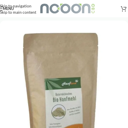
Versandkostenfreie Lieferung
nach AT, DE ab
50
.- €
Skip to navigation
MENÜ
Skip to main content