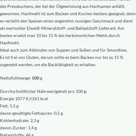
des Presskuchens, der bei der Ölgewinnung aus Hanfsamen anfällt,
gewonnen. Hanfmehl ist zum Backen und Kochen bestens geeignet, denn
es verleiht den Speisen einen angenehm nussigen Geschmack und dient
als wertvoller Eiweiß-Mineralstoff- und Ballaststoff-Lieferant. Am
besten ersetzt man 10 bis 15 % des herkömmlichen Mehls durch
Hanfmehl.
Ideal auch zum Abbinden von Suppen und Soßen und für Smoothies.
Es ist frei von Gluten, darum sollte es beim Backen nur bis zu 15 %
zugesetzt werden, um die Backfähigkeit zu erhalten.
Nettofüllmenge:
500
g
Durchschnittlicher Nährwertgehalt pro 100 g:
Energie 1077 KJ/261 kcal
Fett: 5,5 g
davon gesättigte Fettsäuren: 0,5 g
Kohlenhydrate: 2,3 g
davon Zucker: 1,4 g
Ballaststoffe: 46 g