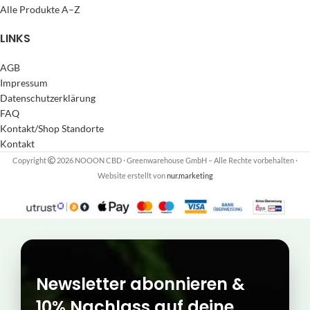
Alle Produkte A–Z
LINKS
AGB
Impressum
Datenschutzerklärung
FAQ
Kontakt/Shop Standorte
Kontakt
Copyright
2026 NOOON CBD · Greenwarehouse GmbH – Alle Rechte vorbehalten
·
Website erstellt von
nur.marketing
Newsletter abonnieren &
10% Nachlass auf deine