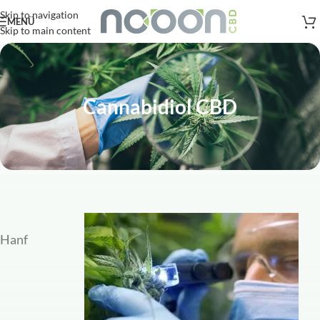
Versandkostenfreie Lieferung
nach AT, DE ab
50
.- €
Skip to navigation
MENÜ
Skip to main content
Cannabidiol CBD
Hanf