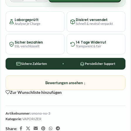
Laborgeprüft
Diskret versendet
Analyse je Charge
Schnell & neutral verpackt
Sicher bezahlen
14 Tage Widerruf
SSL-verschlüsselt
Transparent & fair
Sichere Zahlarten
Persönlicher Support
Bewertungen ansehen ↓
Zur Wunschliste hinzufügen
Artikelnummer:
smono-no-3
Kategorie:
VAPORIZER
Share: