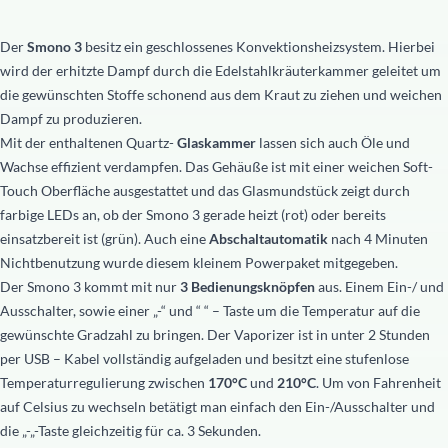
Der
Smono 3
besitz ein geschlossenes Konvektionsheizsystem. Hierbei
wird der erhitzte Dampf durch die Edelstahlkräuterkammer geleitet um
die gewünschten Stoffe schonend aus dem Kraut zu ziehen und weichen
Dampf zu produzieren.
Mit der enthaltenen Quartz-
Glaskammer
lassen sich auch Öle und
Wachse effizient verdampfen. Das Gehäuße ist mit einer weichen Soft-
Touch Oberfläche ausgestattet und das Glasmundstück zeigt durch
farbige LEDs an, ob der Smono 3 gerade heizt (rot) oder bereits
einsatzbereit ist (grün). Auch eine
Abschaltautomatik
nach 4 Minuten
Nichtbenutzung wurde diesem kleinem Powerpaket mitgegeben.
Der Smono 3 kommt mit nur
3 Bedienungsknöpfen
aus. Einem Ein-/ und
Ausschalter, sowie einer „-“ und “ “ – Taste um die Temperatur auf die
gewünschte Gradzahl zu bringen. Der Vaporizer ist in unter 2 Stunden
per USB – Kabel vollständig aufgeladen und besitzt eine stufenlose
Temperaturregulierung zwischen
170°C
und
210°C
. Um von Fahrenheit
auf Celsius zu wechseln betätigt man einfach den Ein-/Ausschalter und
die „-„-Taste gleichzeitig für ca. 3 Sekunden.