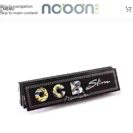
Versandkostenfreie Lieferung
nach AT, DE ab
50
.- €
Skip to navigation
MENÜ
Skip to main content