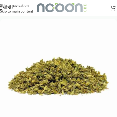
Versandkostenfreie Lieferung
nach AT, DE ab
50
.- €
Skip to navigation
MENÜ
Skip to main content