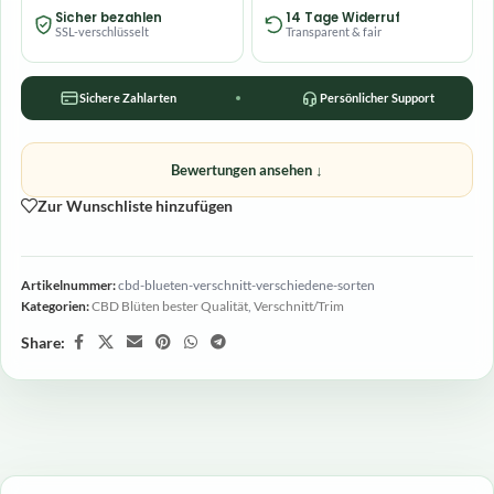
Sicher bezahlen
14 Tage Widerruf
SSL-verschlüsselt
Transparent & fair
Sichere Zahlarten
Persönlicher Support
Bewertungen ansehen ↓
Zur Wunschliste hinzufügen
Artikelnummer:
cbd-blueten-verschnitt-verschiedene-sorten
Kategorien:
CBD Blüten bester Qualität
,
Verschnitt/Trim
Share: