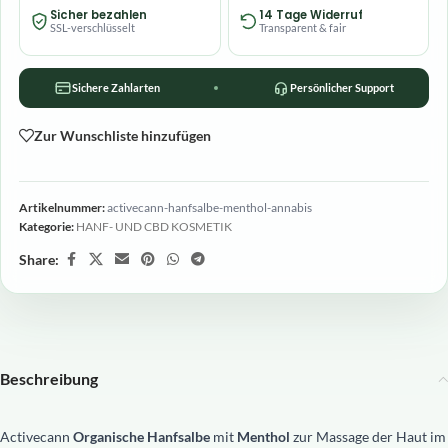
Sicher bezahlen
14 Tage Widerruf
SSL-verschlüsselt
Transparent & fair
Sichere Zahlarten
Persönlicher Support
Zur Wunschliste hinzufügen
Artikelnummer:
activecann-hanfsalbe-menthol-annabis
Kategorie:
HANF- UND CBD KOSMETIK
Share:
Beschreibung
Activecann
Organische Hanfsalbe
mit
Menthol
zur Massage der Haut im