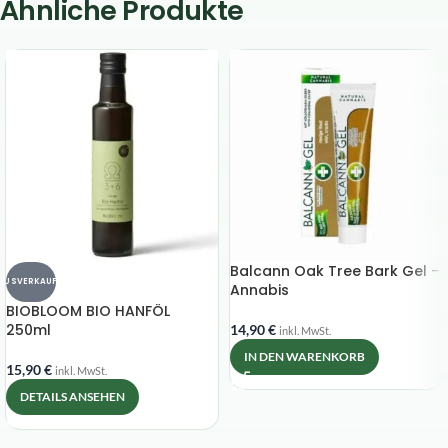
Ähnliche Produkte
Balcann Oak Tree Bark Gel –
AUSVERKAUFT
Annabis
BIOBLOOM BIO HANFÖL
250ml
14,90
€
inkl. MwSt.
IN DEN WARENKORB
15,90
€
inkl. MwSt.
DETAILS ANSEHEN