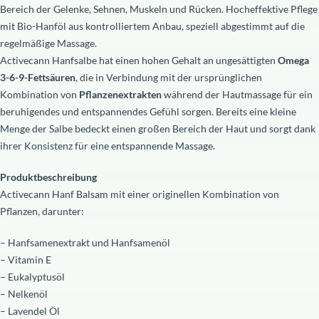
Bereich der Gelenke, Sehnen, Muskeln und Rücken. Hocheffektive Pflege
mit Bio-Hanföl aus kontrolliertem Anbau, speziell abgestimmt auf die
regelmäßige Massage.
Activecann Hanfsalbe hat einen hohen Gehalt an ungesättigten
Omega
3-6-9-Fettsäuren
, die in Verbindung mit der ursprünglichen
Kombination von
Pflanzenextrakten
während der Hautmassage für ein
beruhigendes und entspannendes Gefühl sorgen. Bereits eine kleine
Menge der Salbe bedeckt einen großen Bereich der Haut und sorgt dank
ihrer Konsistenz für eine entspannende Massage.
Produktbeschreibung
Activecann Hanf Balsam mit einer originellen Kombination von
Pflanzen, darunter:
– Hanfsamenextrakt und Hanfsamenöl
– Vitamin E
– Eukalyptusöl
– Nelkenöl
– Lavendel Öl