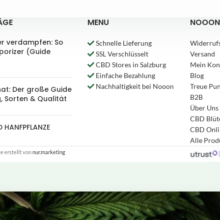
ÄGE
MENU
NOOON
er verdampfen: So
Schnelle Lieferung
Widerruf
aporizer (Guide
SSL Verschlüsselt
Versand
CBD Stores in Salzburg
Mein Kon
Einfache Bezahlung
Blog
Nachhaltigkeit bei Nooon
Treue Pu
nat: Der große Guide
B2B
, Sorten & Qualität
Über Uns
CBD Blüt
D HANFPFLANZE
CBD Onli
Alle Pro
 erstellt von
nur.marketing