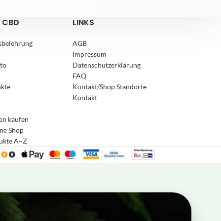
 CBD
LINKS
sbelehrung
AGB
Impressum
to
Datenschutzerklärung
FAQ
nkte
Kontakt/Shop Standorte
Kontakt
en kaufen
ne Shop
4,8
Rating
169
Bewertungen
dukte A–Z
Anonym
Verifizierter Kunde
Twitter
Schnelle Lieferung, gern mal wieder
Facebook
Hilfreich
?
Ja
Teilen
Grünwald, DE,
3.8.2026