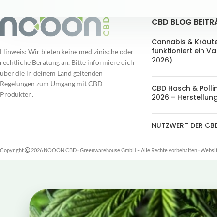
CBD BLOG BEITR
Cannabis & Kräut
funktioniert ein V
Hinweis: Wir bieten keine medizinische oder
2026)
rechtliche Beratung an. Bitte informiere dich
über die in deinem Land geltenden
Regelungen zum Umgang mit CBD-
CBD Hasch & Polli
Produkten.
2026 – Herstellung
NUTZWERT DER CB
Copyright
2026 NOOON CBD · Greenwarehouse GmbH – Alle Rechte vorbehalten
·
Website