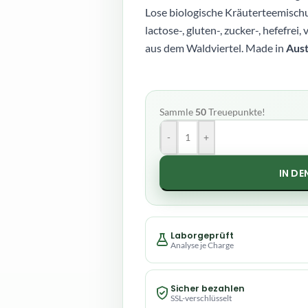
Lose biologische Kräuterteemischu
lactose-, gluten-, zucker-, hefefrei,
aus dem Waldviertel. Made in
Aust
Sammle
50
Treuepunkte!
-
+
IN D
Laborgeprüft
Analyse je Charge
Sicher bezahlen
SSL-verschlüsselt