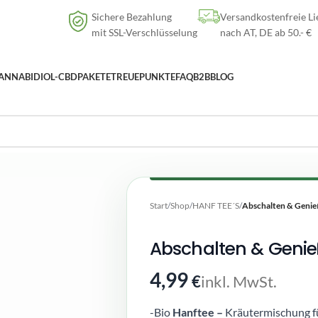
Versandkostenfreie Lieferung
nach AT, DE ab
50
.- €
Sichere Bezahlung
Versandkostenfreie Li
mit SSL-Verschlüsselung
nach AT, DE ab 50.- €
ANNABIDIOL-CBD
PAKETE
TREUEPUNKTE
FAQ
B2B
BLOG
Start
/
Shop
/
HANF TEE´S
/
Abschalten & Genie
Abschalten & Genie
4,99
€
inkl. MwSt.
-Bio
Hanftee –
Kräutermischung f