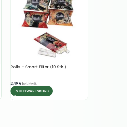
Rolls – Smart Filter (10 Stk.)
AUSVERKAUFT
Cyclones Hül
2,49
€
inkl. MwSt.
IN DEN WARENKORB
2,50
€
inkl. MwSt.
DETAILS ANSEH