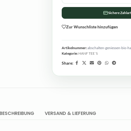
Sichere Zahlar
Zur Wunschliste hinzufügen
Artikelnummer:
abschalten-geniessen-bio-h
Kategorie:
HANF TEE´S
Share:
BESCHREIBUNG
VERSAND & LIEFERUNG