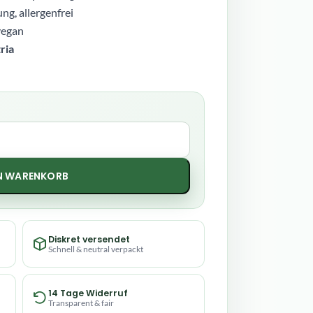
ng, allergenfrei
 vegan
ria
EN WARENKORB
Diskret versendet
Schnell & neutral verpackt
14 Tage Widerruf
Transparent & fair