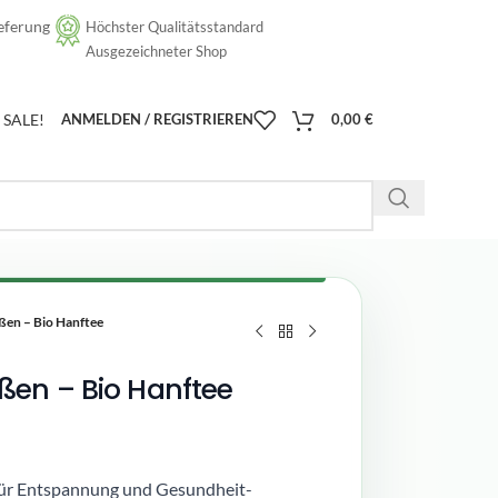
eferung
Höchster Qualitätsstandard
[google-translator]
Ausgezeichneter Shop
SALE!
ANMELDEN / REGISTRIEREN
0,00
€
ßen – Bio Hanftee
ßen – Bio Hanftee
ür Entspannung und Gesundheit-