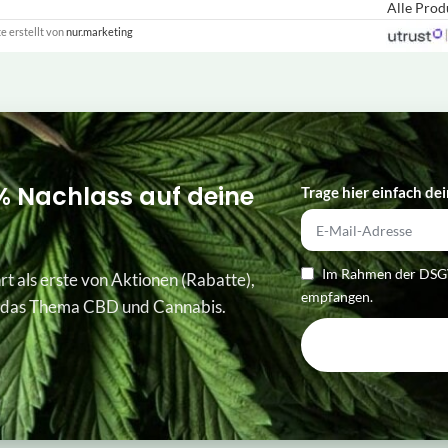
Alle Pro
 erstellt von
nur.marketing
% Nachlass auf deine
Trage hier einfach dei
Im Rahmen der DSGV
rt als erste von Aktionen (Rabatte),
empfangen.
 das Thema CBD und Cannabis.