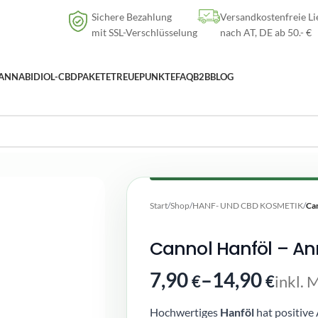
Versandkostenfreie Lieferung
nach AT, DE ab
50
.- €
Sichere Bezahlung
Versandkostenfreie Li
mit SSL-Verschlüsselung
nach AT, DE ab 50.- €
ANNABIDIOL-CBD
PAKETE
TREUEPUNKTE
FAQ
B2B
BLOG
Start
/
Shop
/
HANF- UND CBD KOSMETIK
/
Ca
Cannol Hanföl – An
7,90
–
14,90
€
€
inkl. 
Hochwertiges
Hanföl
hat positive