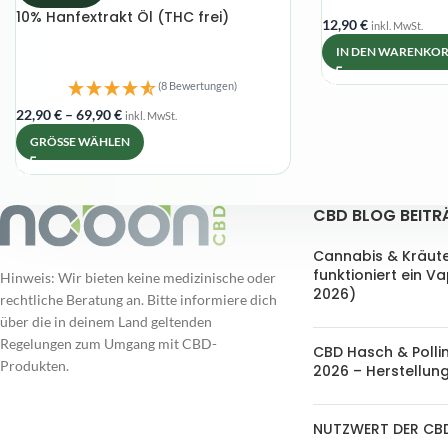
10% Hanfextrakt Öl (THC frei)
12,90
€
inkl. MwSt.
IN DEN WARENKO
(8 Bewertungen)
22,90
€
–
69,90
€
inkl. MwSt.
GRÖSSE WÄHLEN
CBD BLOG BEITR
Cannabis & Kräut
funktioniert ein V
Hinweis: Wir bieten keine medizinische oder
2026)
rechtliche Beratung an. Bitte informiere dich
über die in deinem Land geltenden
Regelungen zum Umgang mit CBD-
CBD Hasch & Polli
Produkten.
2026 – Herstellung
NUTZWERT DER CB