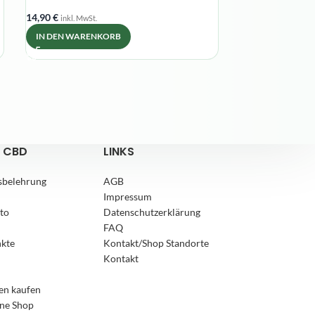
Menthol Hanf 
14,90
€
inkl. MwSt.
IN DEN WARENKORB
14,90
€
inkl. MwSt.
DETAILS ANSEH
 CBD
LINKS
sbelehrung
AGB
Impressum
to
Datenschutzerklärung
FAQ
nkte
Kontakt/Shop Standorte
Kontakt
en kaufen
ne Shop
4,8
Rating
169
Bewertungen