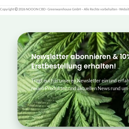
Copyright
2026 NOOON CBD · Greenwarehouse GmbH – Alle Rechte vorbehalten
·
Website
Newsletter abonnieren & 10
Erstbestellung erhalten!
Tragt euch in unseren Newsletter ein und erfah
neuen Produkten und aktuellen News rund um