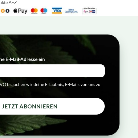
dukte A–Z
Anonym
Verifizierter Kunde
Twitter
Schnelle Lieferung, gern mal wieder
Facebook
Hilfreich
?
Ja
Teilen
Grünwald, DE,
3.8.2026
ne E-Mail-Adresse ein​
Herbert Zuschrott
Verifizierter Kunde
Die Lieferung ist nach eineinhalb Wochen immer
Twitter
noch nicht angekommen!
O brauchen wir deine Erlaubnis, E-Mails von uns zu
Facebook
Hilfreich
?
Ja
Teilen
Salzburg, AT,
3.8.2026
JETZT ABONNIEREN
Anna-Julia Beer
Verifizierter Kunde
Twitter
Top Produkte! Top Unternehmen!
Facebook
Hilfreich
?
Ja
Teilen
Mühldorf, DE,
24.7.2026