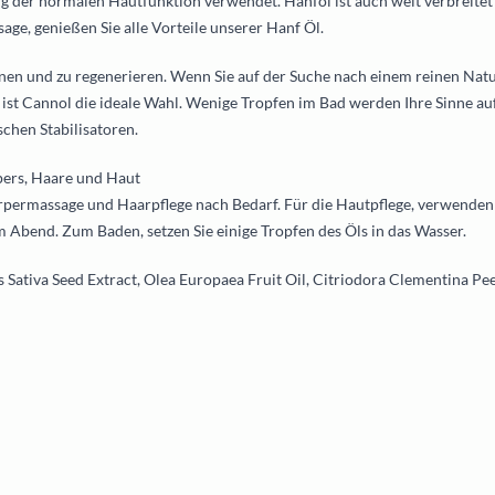
g der normalen Hautfunktion verwendet. Hanföl ist auch weit verbreitet
ge, genießen Sie alle Vorteile unserer Hanf Öl.
nnen und zu regenerieren. Wenn Sie auf der Suche nach einem reinen Nat
ist Cannol die ideale Wahl. Wenige Tropfen im Bad werden Ihre Sinne a
chen Stabilisatoren.
rpers, Haare und Haut
permassage und Haarpflege nach Bedarf. Für die Hautpflege, verwenden 
m Abend. Zum Baden, setzen Sie einige Tropfen des Öls in das Wasser.
Sativa Seed Extract, Olea Europaea Fruit Oil, Citriodora Clementina Peel 