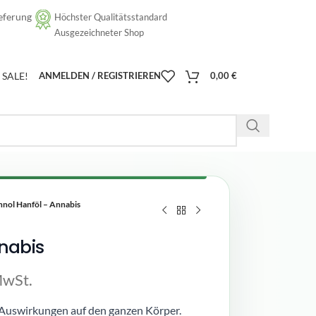
eferung
Höchster Qualitätsstandard
[google-translator]
Ausgezeichneter Shop
SALE!
ANMELDEN / REGISTRIEREN
0,00
€
nnol Hanföl – Annabis
nabis
MwSt.
 Auswirkungen auf den ganzen Körper.