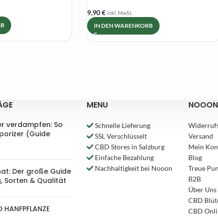
9,90
€
inkl. MwSt.
RB
IN DEN WARENKORB
ÄGE
MENU
NOOON
er verdampfen: So
Schnelle Lieferung
Widerruf
aporizer (Guide
SSL Verschlüsselt
Versand
CBD Stores in Salzburg
Mein Kon
Einfache Bezahlung
Blog
Nachhaltigkeit bei Nooon
Treue Pu
nat: Der große Guide
B2B
, Sorten & Qualität
Über Uns
CBD Blüt
D HANFPFLANZE
CBD Onli