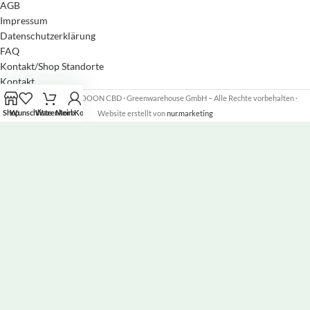
AGB
Impressum
Datenschutzerklärung
FAQ
Kontakt/Shop Standorte
Kontakt
Copyright
2026 NOOON CBD · Greenwarehouse GmbH – Alle Rechte vorbehalten
·
Shop
Wunschliste
Warenkorb
Mein Konto
Website erstellt von
nur.marketing
Newsletter abonnieren &
10% Nachlass auf deine
Erstbestellung erhalten!
Tragt euch in unseren Newsletter ein und