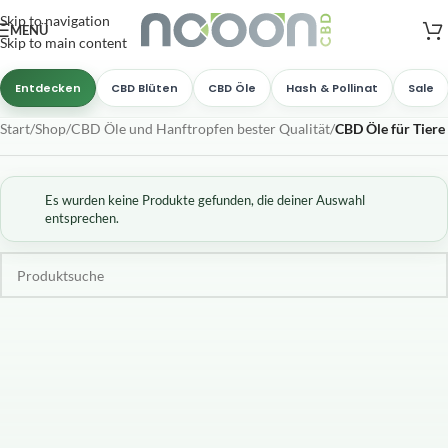
Versandkostenfreie Lieferung
nach AT, DE ab
50
.- €
Skip to navigation
MENÜ
Skip to main content
Entdecken
CBD Blüten
CBD Öle
Hash & Pollinat
Sale
Start
/
Shop
/
CBD Öle und Hanftropfen bester Qualität
/
CBD Öle für Tiere
Es wurden keine Produkte gefunden, die deiner Auswahl
entsprechen.