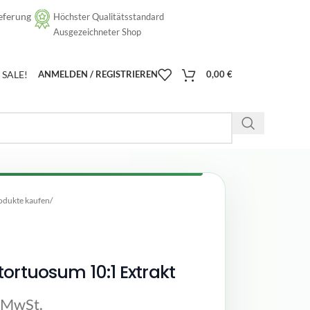
eferung
Höchster Qualitätsstandard
[google-translator]
Ausgezeichneter Shop
SALE!
ANMELDEN / REGISTRIEREN
0,00
€
odukte kaufen
/
ortuosum 10:1 Extrakt
. MwSt.