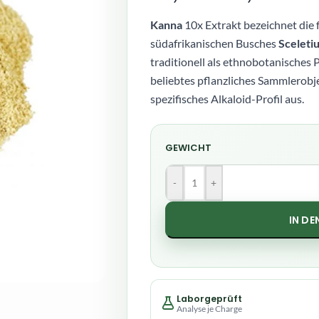
Kanna
10x Extrakt bezeichnet die 
südafrikanischen Busches
Sceleti
traditionell als ethnobotanisches 
beliebtes pflanzliches Sammlerobje
spezifisches Alkaloid-Profil aus.
GEWICHT
-
+
IN D
Laborgeprüft
Analyse je Charge