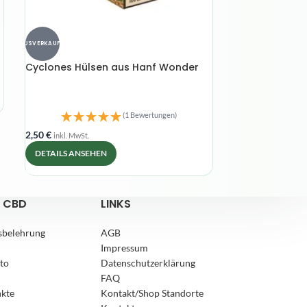
AUSVERKAUFT
AUSVERKAUFT
Cyclones Hülsen aus Hanf Wonder
Pura Med 24%
KannaSwiss
(1 Bewertungen)
2,50
€
99,90
€
inkl. MwSt.
inkl. MwSt.
DETAILS ANSEHEN
DETAILS ANSEH
 CBD
LINKS
sbelehrung
AGB
Impressum
to
Datenschutzerklärung
FAQ
nkte
Kontakt/Shop Standorte