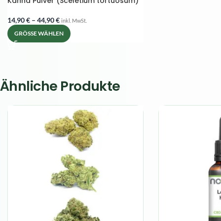
Kanna Pulver (Sceletium tortuosum)
14,90
€
–
44,90
€
inkl. MwSt.
GRÖSSE WÄHLEN
Ähnliche Produkte