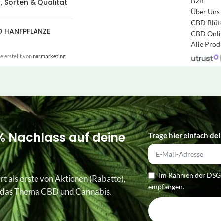
B2B
, Sorten & Qualität
Über Uns
CBD Blüt
D HANFPFLANZE
CBD Onli
Alle Pro
 erstellt von
nur.marketing
% Nachlass auf deine
Trage hier einfach dei
Im Rahmen der DSGV
rt als erste von Aktionen (Rabatte),
empfangen.
 das Thema CBD und Cannabis.