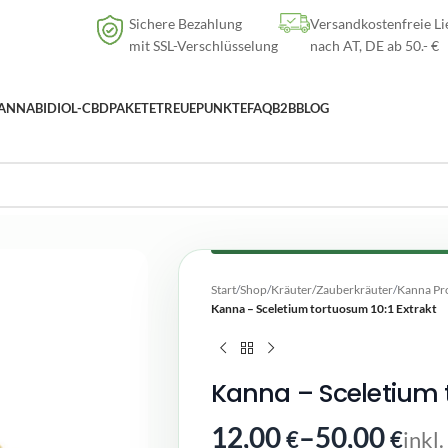
Versandkostenfreie Lieferung
nach AT, DE ab
50
.- €
Sichere Bezahlung
Versandkostenfreie Li
mit SSL-Verschlüsselung
nach AT, DE ab 50.- €
ANNABIDIOL-CBD
PAKETE
TREUEPUNKTE
FAQ
B2B
BLOG
Start
/
Shop
/
Kräuter/Zauberkräuter
/
Kanna Pr
Kanna – Sceletium tortuosum 10:1 Extrakt
Kanna – Sceletium t
12,00
–
50,00
€
€
inkl