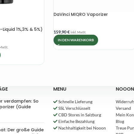
DaVinci MIQRO Vaporizer
Liquid 1%,3% & 5%)
159,90
€
inkl. MwSt.
IN DEN WARENKORB
 MwSt.
ÄGE
MENU
NOOON
er verdampfen: So
Schnelle Lieferung
Widerruf
aporizer (Guide
SSL Verschlüsselt
Versand
CBD Stores in Salzburg
Mein Kon
Einfache Bezahlung
Blog
Nachhaltigkeit bei Nooon
Treue Pu
nat: Der große Guide