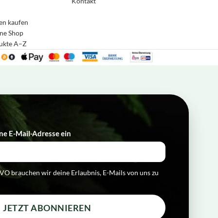
Kontakt
en kaufen
ne Shop
4,8
Rating
169
Bewertungen
dukte A–Z
Anonym
Verifizierter Kunde
Twitter
Schnelle Lieferung, gern mal wieder
Facebook
Hilfreich
?
Ja
Teilen
Grünwald, DE,
3.8.2026
ne E-Mail-Adresse ein​
Herbert Zuschrott
Verifizierter Kunde
Die Lieferung ist nach eineinhalb Wochen immer
Twitter
noch nicht angekommen!
O brauchen wir deine Erlaubnis, E-Mails von uns zu
Facebook
Hilfreich
?
Ja
Teilen
Salzburg, AT,
3.8.2026
JETZT ABONNIEREN
Anna-Julia Beer