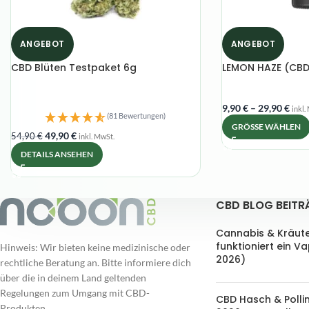
ANGEBOT
ANGEBOT
CBD Blüten Testpaket 6g
LEMON HAZE (CBD-
9,90
€
–
29,90
€
inkl.
(81 Bewertungen)
GRÖSSE WÄHLEN
49,90
€
54,90
€
inkl. MwSt.
DETAILS ANSEHEN
CBD BLOG BEITR
Cannabis & Kräut
funktioniert ein V
Hinweis: Wir bieten keine medizinische oder
2026)
rechtliche Beratung an. Bitte informiere dich
über die in deinem Land geltenden
Regelungen zum Umgang mit CBD-
CBD Hasch & Polli
Produkten.