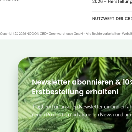
2026 – Herstellung
NUTZWERT DER CB
Copyright
2026 NOOON CBD · Greenwarehouse GmbH – Alle Rechte vorbehalten
·
Website
Newsletter abonnieren & 10
Erstbestellung erhalten!
Tragt euch in unseren Newsletter ein und erfah
neuen Produkten und aktuellen News rund um