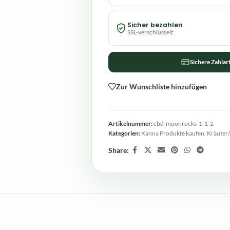
Sicher bezahlen
SSL-verschlüsselt
Sichere Zahlar
Zur Wunschliste hinzufügen
Artikelnummer:
cbd-moonrocks-1-1-2
Kategorien:
Kanna Produkte kaufen
,
Kräuter
Share: