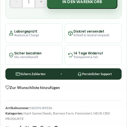
-
+
IN DEN WARENKORB
Laborgeprüft
Diskret versendet
Analyse je Charge
Schnell & neutral verpackt
Sicher bezahlen
14 Tage Widerruf
SSL-verschlüsselt
Transparent & fair
Sichere Zahlarten
Persönlicher Support
Zur Wunschliste hinzufügen
Artikelnummer:
NOON-89336
Kategorien:
Hanf-Samen/Seeds
,
Barneys Farm
,
Feminisiert
,
NEUE CBD
PRODUKTE