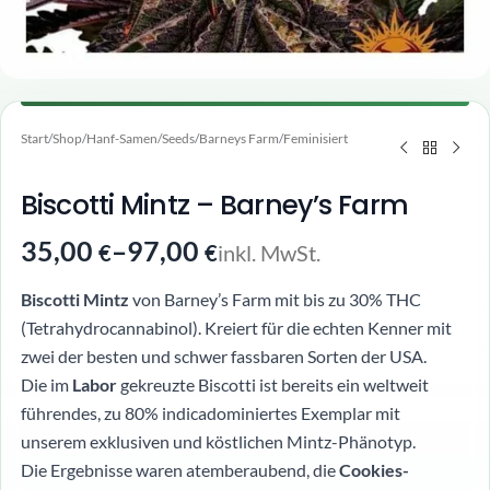
Start
/
Shop
/
Hanf-Samen/Seeds
/
Barneys Farm
/
Feminisiert
Biscotti Mintz – Barney’s Farm
35,00
–
97,00
inkl. MwSt.
€
€
Biscotti Mintz
von Barney’s Farm mit bis zu 30% THC
(Tetrahydrocannabinol). Kreiert für die echten Kenner mit
zwei der besten und schwer fassbaren Sorten der USA.
Die im
Labor
gekreuzte Biscotti ist bereits ein weltweit
führendes, zu 80% indicadominiertes Exemplar mit
unserem exklusiven und köstlichen Mintz-Phänotyp.
Die Ergebnisse waren atemberaubend, die
Cookies-