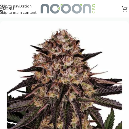
Versandkostenfreie Lieferung
nach AT, DE ab
50
.- €
Skip to navigation
MENÜ
Skip to main content