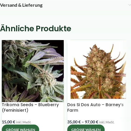
Versand & Lieferung
Ähnliche Produkte
Trikoma Seeds – Blueberry
Dos Si Dos Auto – Barney’s
(Feminisiert)
Farm
15,00
€
35,00
€
–
97,00
€
inkl. MwSt.
inkl. MwSt.
GRÖSSE WÄHLEN
GRÖSSE WÄHLEN