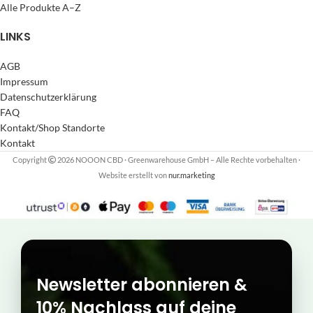
Alle Produkte A–Z
LINKS
AGB
Impressum
Datenschutzerklärung
FAQ
Kontakt/Shop Standorte
Kontakt
Copyright
2026 NOOON CBD · Greenwarehouse GmbH – Alle Rechte vorbehalten
·
Website erstellt von
nur.marketing
Newsletter abonnieren &
10% Nachlass auf deine