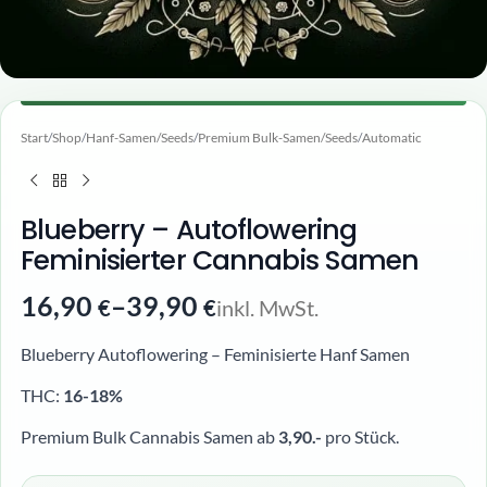
Start
/
Shop
/
Hanf-Samen/Seeds
/
Premium Bulk-Samen/Seeds
/
Automatic
Blueberry – Autoflowering
Feminisierter Cannabis Samen
16,90
–
39,90
inkl. MwSt.
€
€
Blueberry Autoflowering – Feminisierte Hanf Samen
THC:
16-18%
Premium Bulk Cannabis Samen ab
3,90.-
pro Stück.