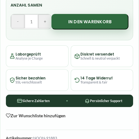
ANZAHL SAMEN
-
+
IN DEN WARENKORB
Laborgeprüft
Diskret versendet
Analyse je Charge
Schnell & neutral verpackt
Sicher bezahlen
14 Tage Widerruf
SSL-verschlüsselt
Transparent & fair
Sichere Zahlarten
Persönlicher Support
Zur Wunschliste hinzufügen
Artikelnummer:
NOON-91883