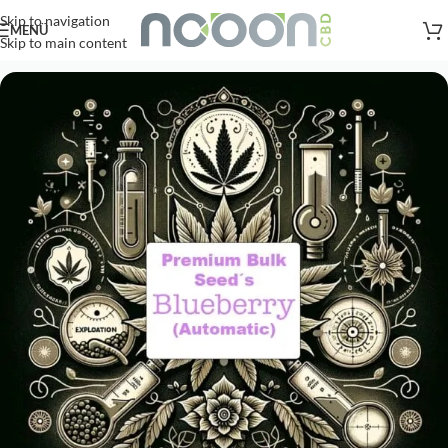
Versandkostenfreie Lieferung
nach AT, DE ab
50
.- €
Skip to navigation
MENÜ
Skip to main content