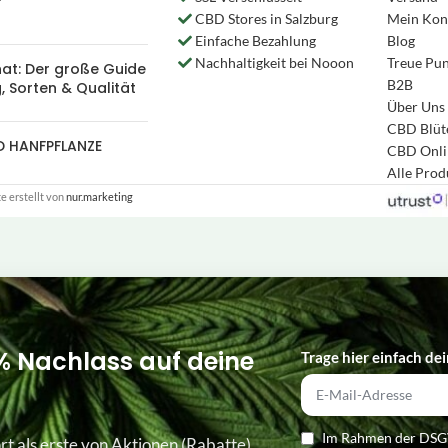
CBD Stores in Salzburg
Mein Kon
Einfache Bezahlung
Blog
Nachhaltigkeit bei Nooon
Treue Pu
nat: Der große Guide
B2B
, Sorten & Qualität
Über Uns
CBD Blüt
D HANFPFLANZE
CBD Onli
Alle Pro
 erstellt von
nur.marketing
% Nachlass auf deine
Trage hier einfach dei
Im Rahmen der DSGV
rt als erste von Aktionen (Rabatte),