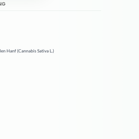
NG
en Hanf (Cannabis Sativa L.)