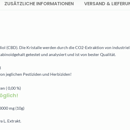
ZUSÄTZLICHE INFORMATIONEN
VERSAND & LIEFERU
ol (CBD). Die Kristalle werden durch die CO2-Extraktion von industriell
inoidgehalt getestet und analysiert und ist von bester Qualität.
g
n jeglichen Pestiziden und Herbiziden!
en ( 0,00 %)
öglich!
10000 mg (10g)
a L. Extrakt.