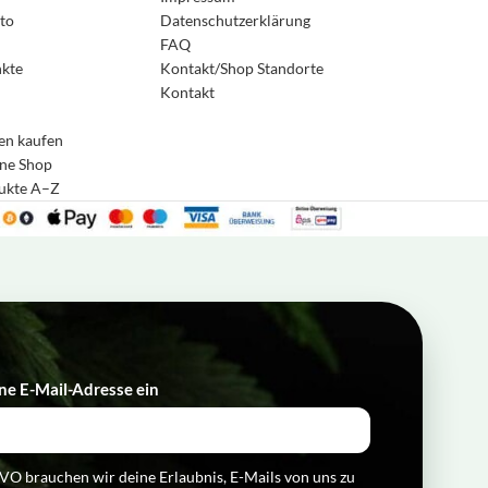
to
Datenschutzerklärung
FAQ
nkte
Kontakt/Shop Standorte
Kontakt
en kaufen
ne Shop
4,8
Rating
169
Bewertungen
dukte A–Z
Anonym
Verifizierter Kunde
Twitter
Schnelle Lieferung, gern mal wieder
Facebook
Hilfreich
?
Ja
Teilen
Grünwald, DE,
3.8.2026
ne E-Mail-Adresse ein​
Herbert Zuschrott
Verifizierter Kunde
Die Lieferung ist nach eineinhalb Wochen immer
Twitter
noch nicht angekommen!
O brauchen wir deine Erlaubnis, E-Mails von uns zu
Facebook