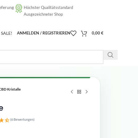
eferung
Höchster Qualitätsstandard
[google-translator]
Ausgezeichneter Shop
SALE!
ANMELDEN / REGISTRIEREN
0,00
€
D Kristalle
e
(6 Bewertungen)