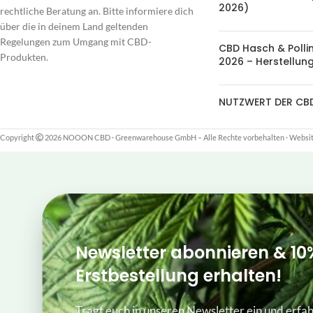
2026)
rechtliche Beratung an. Bitte informiere dich
über die in deinem Land geltenden
Regelungen zum Umgang mit CBD-
CBD Hasch & Polli
Produkten.
2026 – Herstellung
NUTZWERT DER CB
Copyright
2026 NOOON CBD · Greenwarehouse GmbH – Alle Rechte vorbehalten
·
Website
Newsletter abonnieren & 10
Erstbestellung erhalten!
Tragt euch in unseren Newsletter ein und erfah