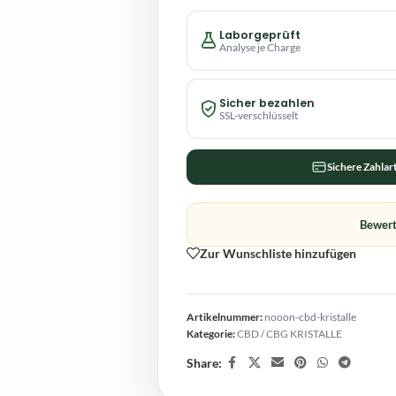
Laborgeprüft
Analyse je Charge
Sicher bezahlen
SSL-verschlüsselt
Sichere Zahlar
Bewert
Zur Wunschliste hinzufügen
Artikelnummer:
nooon-cbd-kristalle
Kategorie:
CBD / CBG KRISTALLE
Share: