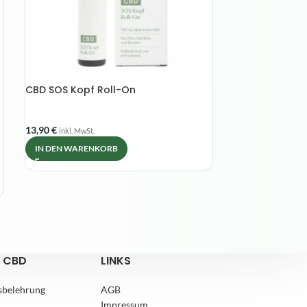
CBD SOS Kopf Roll-On
Gesichtspflege
13,90
€
49,90
€
inkl. MwSt.
inkl. MwSt.
IN DEN WARENKORB
IN DEN WAREN
 CBD
LINKS
sbelehrung
AGB
Impressum