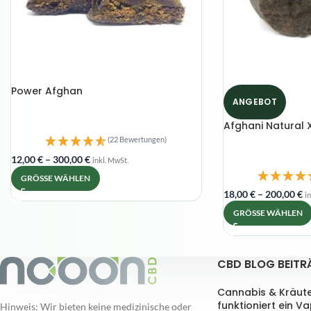
Power Afghan
ANGEBOT
Afghani Natural X
(22 Bewertungen)
12,00
€
–
300,00
€
inkl. MwSt.
GRÖSSE WÄHLEN
18,00
€
–
200,00
€
in
GRÖSSE WÄHLEN
CBD BLOG BEITR
Cannabis & Kräut
funktioniert ein V
Hinweis: Wir bieten keine medizinische oder