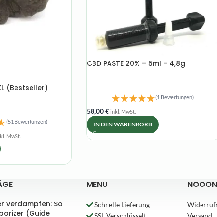
CBD PASTE 20% – 5ml – 4,8g
L (Bestseller)
(1 Bewertungen)
58,00
€
inkl. MwSt.
(51 Bewertungen)
IN DEN WARENKORB
kl. MwSt.
ÄGE
MENU
NOOON
er verdampfen: So
Schnelle Lieferung
Widerruf
aporizer (Guide
SSL Verschlüsselt
Versand