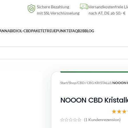
Versandkostenfreie Lieferung
nach AT, DE ab
50
.- €
Sichere Bezahlung
Versandkostenfreie Li
mit SSL-Verschlüsselung
nach AT, DE ab 50.- €
ANNABIDIOL-CBD
PAKETE
TREUEPUNKTE
FAQ
B2B
BLOG
Start
/
Shop
/
CBD / CBG KRISTALLE
/
NOOON CB
NOOON CBD Kristall
(
1
Kundenrezension)