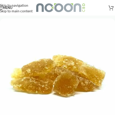
Versandkostenfreie Lieferung
nach AT, DE ab
50
.- €
Skip to navigation
MENÜ
Skip to main content