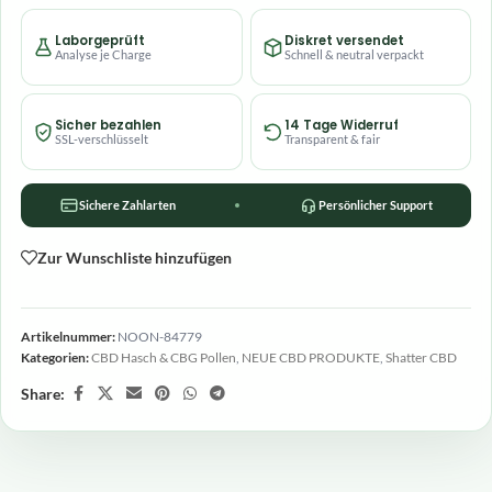
Laborgeprüft
Diskret versendet
Analyse je Charge
Schnell & neutral verpackt
Sicher bezahlen
14 Tage Widerruf
SSL-verschlüsselt
Transparent & fair
Sichere Zahlarten
Persönlicher Support
Zur Wunschliste hinzufügen
Artikelnummer:
NOON-84779
Kategorien:
CBD Hasch & CBG Pollen
,
NEUE CBD PRODUKTE
,
Shatter CBD
Share: