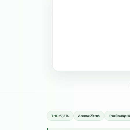
THC
<0,2 %
Aroma: Zitrus
Trocknung: 1