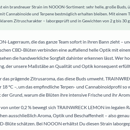
n brandneuer Strain im NOOON-Sortiment: sehr helle, große Buds, ü
amit Cannabinoide und Terpene bestmöglich erhalten bleiben. Mit einem 
larem Zitruscharakter – laborgeprüft und in Gewichten von 2 g bis 30 g 
Lagerraum, die das ganze Team sofort in ihren Bann zieht – und
hen CBD-Blüten verbinden eine auffallend helle Optik mit eine
sehen die handwerkliche Sorgfalt dahinter erkennen lässt. Wer 
ng, der unsere Maßstäbe an Qualität und Optik konsequent erfüllt
für das prägende Zitrusaroma, das diese Buds umweht. TRAINW
 18 °C –, um das empfindliche Terpen- und Cannabinoidprofil so w
 der Grund, warum die Blüten ihre intensive Frische und ihr Arom
von unter 0,2 % bewegt sich TRAINWRECK LEMON im legalen Rah
hen ausschließlich Aroma, Optik und Beschaffenheit – also genau
D-Blüte schätzen. Bei NOOON erhältst Du diesen Strain laborgep