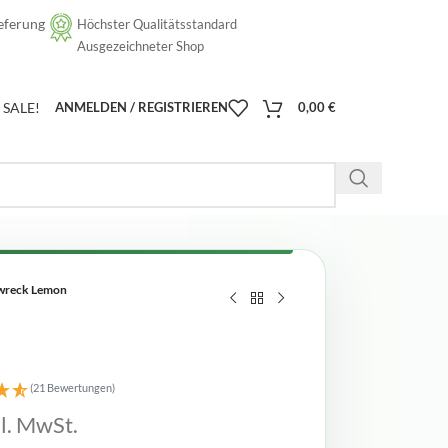
eferung
Höchster Qualitätsstandard
[google-translator]
Ausgezeichneter Shop
SALE!
ANMELDEN / REGISTRIEREN
0,00
€
wreck Lemon
(21 Bewertungen)
kl. MwSt.