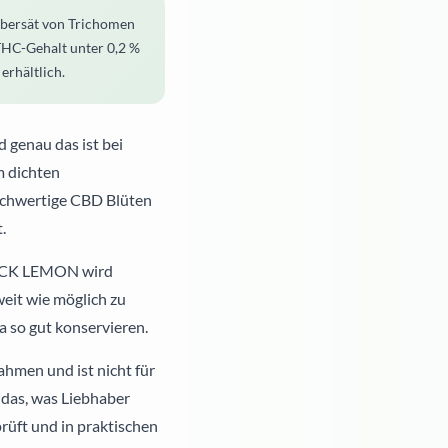
bersät von Trichomen
THC-Gehalt unter 0,2 %
erhältlich.
 genau das ist bei
m dichten
hochwertige CBD Blüten
.
RECK LEMON wird
eit wie möglich zu
a so gut konservieren.
men und ist nicht für
 das, was Liebhaber
rüft und in praktischen