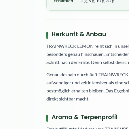
Erhältlich
2 g, 5 g, 10 g, 30 g
Herkunft & Anbau
TRAINWRECK LEMON reiht sich in unsere L
besonders genau hinschauen. Entscheidend i
Schritt nach der Ernte. Denn selbst die sc
Genau deshalb durchläuft TRAINWRECK LE
aufwendiger und zeitintensiver als eine s
bestmöglich erhalten bleiben. Das Ergebni
direkt sichtbar macht.
Aroma & Terpenprofil
Das auffälligste Merkmal von TRAINWRECK