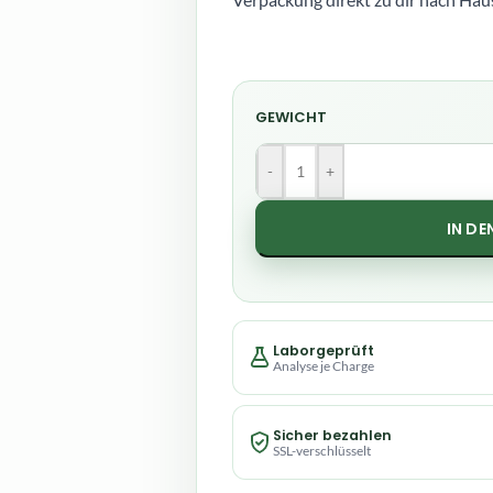
Verpackung direkt zu dir nach Hau
GEWICHT
-
+
IN D
Laborgeprüft
Analyse je Charge
Sicher bezahlen
SSL-verschlüsselt