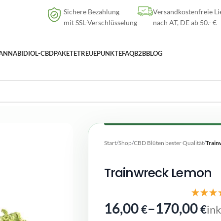
Versandkostenfreie Lieferung
nach AT, DE ab
50
.- €
Sichere Bezahlung
Versandkostenfreie Li
mit SSL-Verschlüsselung
nach AT, DE ab 50.- €
ANNABIDIOL-CBD
PAKETE
TREUEPUNKTE
FAQ
B2B
BLOG
Start
/
Shop
/
CBD Blüten bester Qualität
/
Train
Trainwreck Lemon
16,00
–
170,00
€
€
in