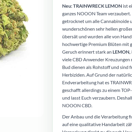
Neu: TRAINWRECK LEMON
ist 
ganzes NOOON Team verzaubert. D
getrocknet um alle Cannabinoide u
wunderschönen sehr hellen großen
übersät und wurden alle von Hand 
hochwertige Premium Blüten mit 
Geruch erinnert stark an
LEMON, is
viele CBD Anwender Kreuzungen mi
Bud dienen als Rohstoff und sind f
Herbiziden. Auf Grund der natürl
Endverarbeitung hat es TRAINWR
geschafft allerdings zu einem TOP
und lasst Euch verzaubern. Deshal
NOOON CBD.
Der Anbau und die Verarbeitung fi
auf eine qualitative Handarbeit zä