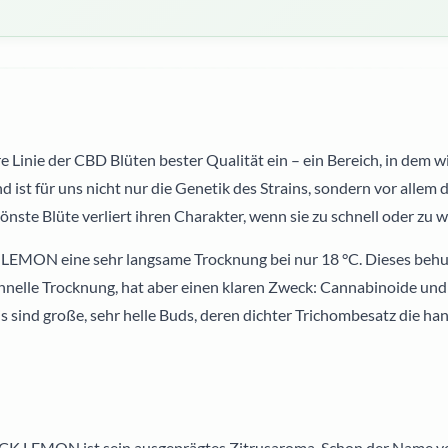
inie der CBD Blüten bester Qualität ein – ein Bereich, in dem 
st für uns nicht nur die Genetik des Strains, sondern vor allem d
hönste Blüte verliert ihren Charakter, wenn sie zu schnell oder zu 
MON eine sehr langsame Trocknung bei nur 18 °C. Dieses behu
chnelle Trocknung, hat aber einen klaren Zweck: Cannabinoide und
s sind große, sehr helle Buds, deren dichter Trichombesatz die ha
 LEMON ist sein ausgeprägtes Zitrusaroma. Schon der Name verw