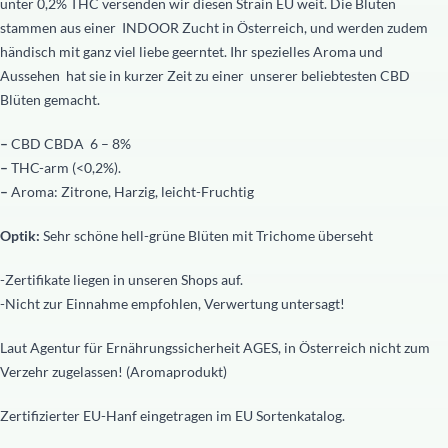
unter 0,2% THC versenden wir diesen Strain EU weit. Die Blüten
stammen aus einer INDOOR Zucht in Österreich, und werden zudem
händisch mit ganz viel liebe geerntet. Ihr spezielles Aroma und
Aussehen hat sie in kurzer Zeit zu einer unserer beliebtesten CBD
Blüten gemacht.
–
CBD CBDA 6 – 8%
–
THC-arm (<0,2%).
–
Aroma: Zitrone, Harzig, leicht-Fruchtig
Optik:
Sehr schöne hell-grüne Blüten mit Trichome überseht
-Zertifikate liegen in unseren Shops auf.
-Nicht zur Einnahme empfohlen, Verwertung untersagt!
Laut Agentur für Ernährungssicherheit AGES, in Österreich nicht zum
Verzehr zugelassen! (Aromaprodukt)
Zertifizierter EU-Hanf eingetragen im EU Sortenkatalog.