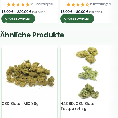
(23 Bewertungen)
(6 Bewertungen)
18,00
€
–
220,00
€
18,00
€
–
80,00
€
inkl. MwSt.
inkl. MwSt.
GRÖSSE WÄHLEN
GRÖSSE WÄHLEN
Ähnliche Produkte
CBD Blüten MIX 30g
H4CBD, CBN Blüten
Testpaket 6g