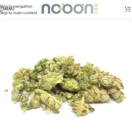
Versandkostenfreie Lieferung
nach AT, DE ab
50
.- €
Skip to navigation
MENÜ
Skip to main content