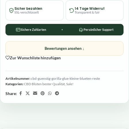
Sicher bezahlen
14 Tage Widerruf
SSL-verschlüsselt
Transparent & fair
Sichere Zahlarten
Persönlicher Support
Bewertungen ansehen ↓
Zur Wunschliste hinzufügen
Artikelnummer:
cbd-guenstig-gorilla-glue-kleine-blueten-reste
Kategorien:
CBD Blüten bester Qualität
,
Sale!
Share: