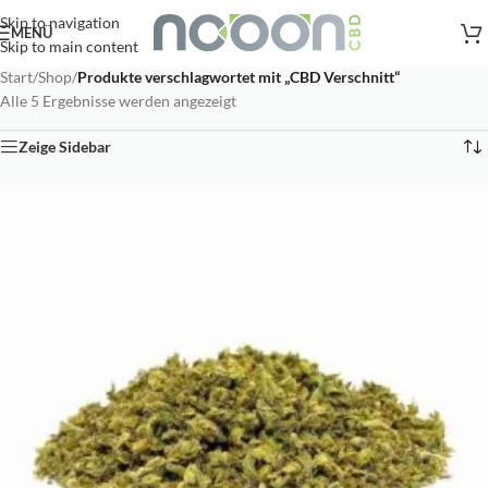
Versandkostenfreie Lieferung
nach AT, DE ab
50
.- €
Skip to navigation
MENÜ
Skip to main content
Start
/
Shop
/
Produkte verschlagwortet mit „CBD Verschnitt“
Alle 5 Ergebnisse werden angezeigt
Zeige Sidebar