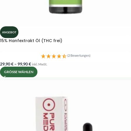
ANGEBOT
15% Hanfextrakt Öl (THC frei)
(2 Bewertungen)
29,90
€
–
99,90
€
inkl. MwSt.
GRÖSSE WÄHLEN