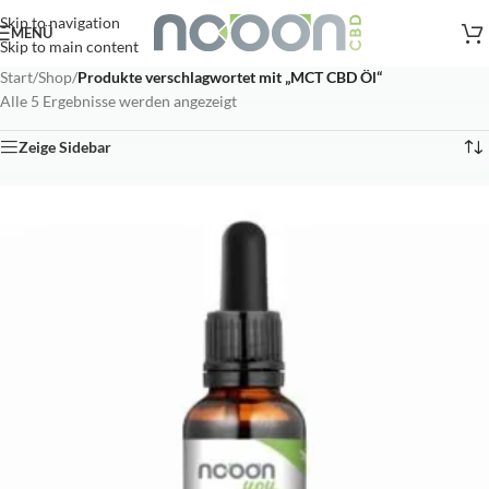
Versandkostenfreie Lieferung
nach AT, DE ab
50
.- €
Skip to navigation
MENÜ
Skip to main content
Start
/
Shop
/
Produkte verschlagwortet mit „MCT CBD Öl“
Alle 5 Ergebnisse werden angezeigt
Zeige Sidebar