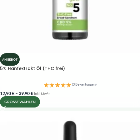
ANGEBOT
5% Hanfextrakt Öl (THC frei)
(3 Bewertungen)
12,90
€
–
39,90
€
inkl. MwSt.
GRÖSSE WÄHLEN