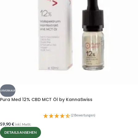
AUSVERKAUFT
Pura Med 12% CBD MCT Öl by KannaSwiss
(2 Bewertungen)
59,90
€
inkl. MwSt.
DETAILS ANSEHEN