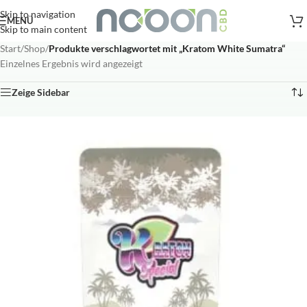
Versandkostenfreie Lieferung
nach AT, DE ab
50
.- €
Skip to navigation
MENÜ
Skip to main content
Start
/
Shop
/
Produkte verschlagwortet mit „Kratom White Sumatra“
Einzelnes Ergebnis wird angezeigt
Zeige Sidebar