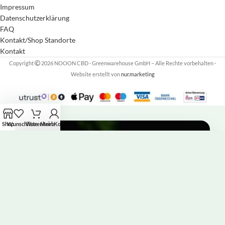
Impressum
Datenschutzerklärung
FAQ
Kontakt/Shop Standorte
Kontakt
Copyright
2026 NOOON CBD · Greenwarehouse GmbH – Alle Rechte vorbehalten
·
Website erstellt von
nur.marketing
Shop
Wunschliste
Warenkorb
Mein Konto
Newsletter abonnieren &
10% Nachlass auf deine
Erstbestellung erhalten!
Tragt euch in unseren Newsletter ein und
erfahrt als erste von Aktionen (Rabatte), neuen