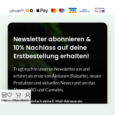
Newsletter abonnieren &
10% Nachlass auf deine
Erstbestellung erhalten!
Tragt euch in unseren Newsletter ein und
erfahrt als erste von Aktionen (Rabatte), neuen
Produkten und aktuellen News rund um das
Thema CBD und Cannabis.
Shop
Wunschliste
Warenkorb
Mein Konto
Trage hier einfach deine E-Mail-Adresse ein​