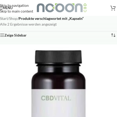
Versandkostenfreie Lieferung
nach AT, DE ab
50
.- €
Skip to navigation
MENÜ
Skip to main content
Start
/
Shop
/
Produkte verschlagwortet mit „Kapseln“
Alle 2 Ergebnisse werden angezeigt
Zeige Sidebar