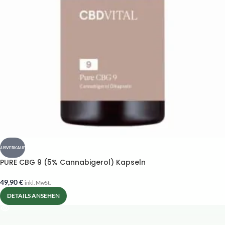
AUSVERKAUFT
PURE CBG 9 (5% Cannabigerol) Kapseln
49,90
€
inkl. MwSt.
DETAILS ANSEHEN