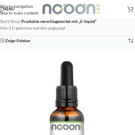
Versandkostenfreie Lieferung
nach AT, DE ab
50
.- €
Skip to navigation
MENÜ
Skip to main content
Start
/
Shop
/
Produkte verschlagwortet mit „E-liquid“
Alle 3 Ergebnisse werden angezeigt
Zeige Sidebar