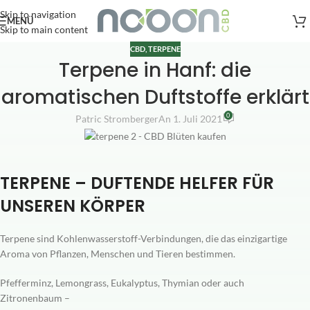
Versandkostenfreie Lieferung
nach AT, DE ab
50
.- €
Skip to navigation
MENÜ
Skip to main content
CBD
,
TERPENE
Terpene in Hanf: die
aromatischen Duftstoffe erklärt
0
Patric Stromberger
An 1. Juli 2021
TERPENE – DUFTENDE HELFER FÜR
UNSEREN KÖRPER
Terpene sind Kohlenwasserstoff-Verbindungen, die das einzigartige
Aroma von Pflanzen, Menschen und Tieren bestimmen.
Pfefferminz, Lemongrass, Eukalyptus, Thymian oder auch
Zitronenbaum –