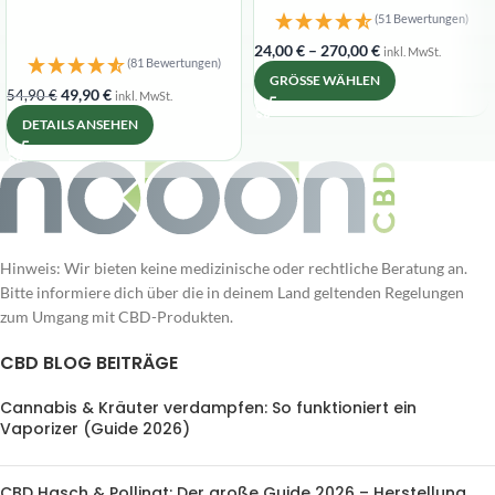
(51 Bewertungen)
24,00
€
–
270,00
€
inkl. MwSt.
(81 Bewertungen)
GRÖSSE WÄHLEN
49,90
€
54,90
€
inkl. MwSt.
DETAILS ANSEHEN
Hinweis: Wir bieten keine medizinische oder rechtliche Beratung an.
Bitte informiere dich über die in deinem Land geltenden Regelungen
zum Umgang mit CBD-Produkten.
CBD BLOG BEITRÄGE
Cannabis & Kräuter verdampfen: So funktioniert ein
Vaporizer (Guide 2026)
CBD Hasch & Pollinat: Der große Guide 2026 – Herstellung,