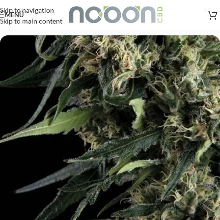
Versandkostenfreie Lieferung
nach AT, DE ab
50
.- €
Skip to navigation
MENÜ
Skip to main content