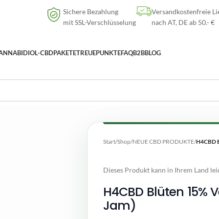
Versandkostenfreie Lieferung
nach AT, DE ab
50
.- €
Sichere Bezahlung
Versandkostenfreie Li
mit SSL-Verschlüsselung
nach AT, DE ab 50.- €
ANNABIDIOL-CBD
PAKETE
TREUEPUNKTE
FAQ
B2B
BLOG
Start
/
Shop
/
NEUE CBD PRODUKTE
/
H4CBD Bl
Dieses Produkt kann in Ihrem Land lei
H4CBD Blüten 15% V
Jam)