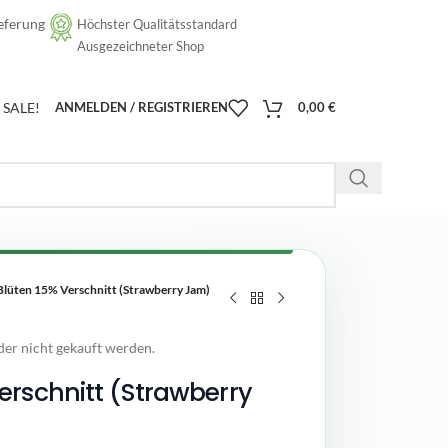
eferung
Höchster Qualitätsstandard
[google-translator]
Ausgezeichneter Shop
SALE!
ANMELDEN / REGISTRIEREN
0,00
€
üten 15% Verschnitt (Strawberry Jam)
der nicht gekauft werden.
erschnitt (Strawberry