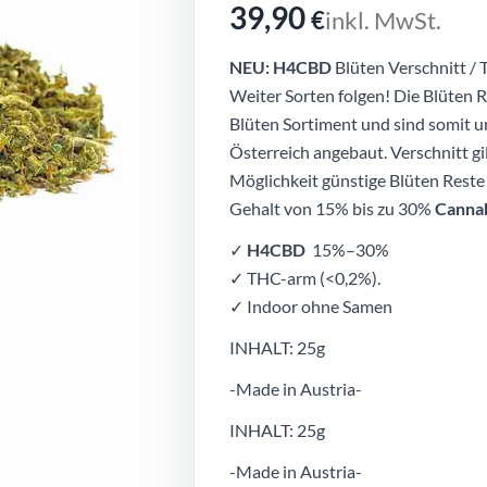
39,90
€
inkl. MwSt.
NEU: H4CBD
Blüten Verschnitt /
Weiter Sorten folgen! Die Blüten
Blüten Sortiment und sind somit u
Österreich angebaut. Verschnitt gil
Möglichkeit günstige Blüten Reste
Gehalt von 15% bis zu 30%
Cannab
✓
H4CBD
15%–30%
✓ THC-arm (<0,2%).
✓ Indoor ohne Samen
INHALT: 25g
-Made in Austria-
INHALT: 25g
-Made in Austria-