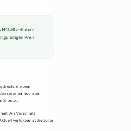
s H4CBD-Blüten-
m günstigen Preis.
ttreste, die beim
den sie unter höchster
m Shop auf.
eit. Als Verschnitt
tuell verfügbar ist die Sorte