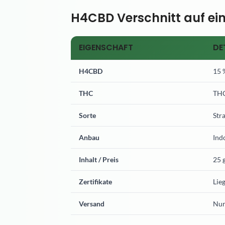
H4CBD Verschnitt auf ein
EIGENSCHAFT
DE
H4CBD
15 
THC
THC
Sorte
Str
Anbau
Ind
Inhalt / Preis
25 g
Zertifikate
Lie
Versand
Nur