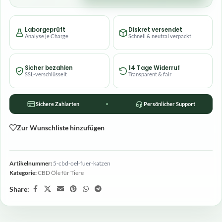
Laborgeprüft
Diskret versendet
Analyse je Charge
Schnell & neutral verpackt
Sicher bezahlen
14 Tage Widerruf
SSL-verschlüsselt
Transparent & fair
Sichere Zahlarten
Persönlicher Support
Zur Wunschliste hinzufügen
Artikelnummer:
5-cbd-oel-fuer-katzen
Kategorie:
CBD Öle für Tiere
Share: