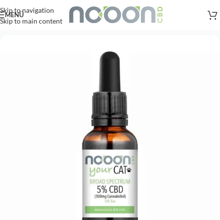
Versandkostenfreie Lieferung
nach AT, DE ab
50
.- €
Skip to navigation
MENÜ
Skip to main content