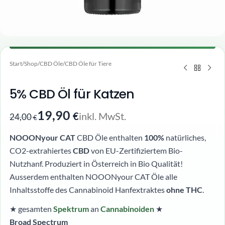
Start
/
Shop
/
CBD Öle
/
CBD Öle für Tiere
5% CBD Öl für Katzen
19,90
inkl. MwSt.
€
24,00
€
NOOONyour CAT
CBD Öle enthalten
100%
natürliches,
CO2-extrahiertes
CBD
von EU-Zertifiziertem Bio-
Nutzhanf. Produziert in Österreich in Bio Qualität!
Ausserdem enthalten NOOONyour CAT Öle alle
Inhaltsstoffe des Cannabinoid Hanfextraktes
ohne THC
.
★ gesamten
Spektrum
an
Cannabinoiden
★
Broad Spectrum