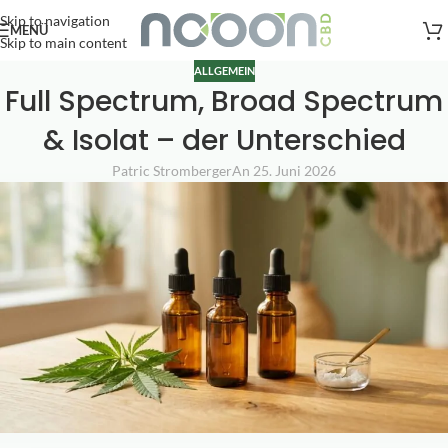
Versandkostenfreie Lieferung
nach AT, DE ab
50
.- €
Skip to navigation
MENÜ
Skip to main content
ALLGEMEIN
Full Spectrum, Broad Spectrum
& Isolat – der Unterschied
Patric Stromberger
An 25. Juni 2026