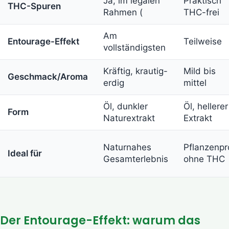
Ja, im legalen
Praktisch
THC-Spuren
Rahmen (
THC-frei
Am
Entourage-Effekt
Teilweise
vollständigsten
Kräftig, krautig-
Mild bis
Geschmack/Aroma
erdig
mittel
Öl, dunkler
Öl, hellerer
Form
Naturextrakt
Extrakt
Naturnahes
Pflanzenpro
Ideal für
Gesamterlebnis
ohne THC
Der Entourage-Effekt: warum das