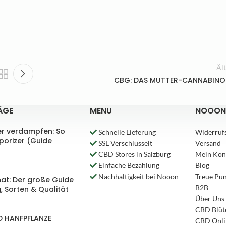
Äl
CBG: DAS MUTTER-CANNABINO
ÄGE
MENU
NOOON
er verdampfen: So
Schnelle Lieferung
Widerruf
aporizer (Guide
SSL Verschlüsselt
Versand
CBD Stores in Salzburg
Mein Kon
Einfache Bezahlung
Blog
Nachhaltigkeit bei Nooon
Treue Pu
nat: Der große Guide
B2B
, Sorten & Qualität
Über Uns
CBD Blüt
D HANFPFLANZE
CBD Onli