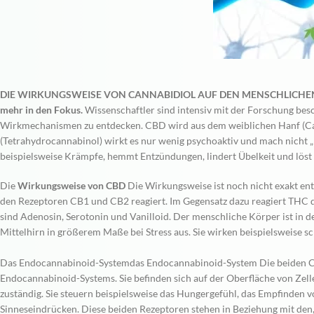
DIE WIRKUNGSWEISE VON CANNABIDIOL AUF DEN MENSCHLICHEN KÖRP
mehr in den Fokus.
Wissenschaftler sind intensiv mit der Forschung bes
Wirkmechanismen zu entdecken. CBD wird aus dem weiblichen Hanf (Ca
(Tetrahydrocannabinol) wirkt es nur wenig psychoaktiv und mach nicht „hi
beispielsweise Krämpfe, hemmt Entzündungen, lindert Übelkeit und löst
Die
Wirkungsweise von CBD
Die Wirkungsweise ist noch nicht exakt ent
den Rezeptoren CB1 und CB2 reagiert. Im Gegensatz dazu reagiert THC d
sind Adenosin, Serotonin und Vanilloid. Der menschliche Körper ist in d
Mittelhirn in größerem Maße bei Stress aus. Sie wirken beispielsweise s
Das Endocannabinoid-Systemdas Endocannabinoid-System Die beiden 
Endocannabinoid-Systems. Sie befinden sich auf der Oberfläche von Zell
zuständig. Sie steuern beispielsweise das Hungergefühl, das Empfinde
Sinneseindrücken. Diese beiden Rezeptoren stehen in Beziehung mit de