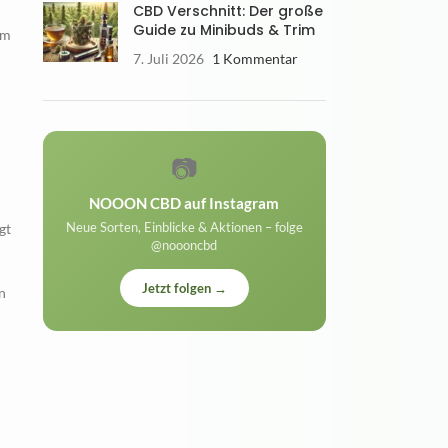
CBD Verschnitt: Der große
Guide zu Minibuds & Trim
em
7. Juli 2026
1 Kommentar
📷
NOOON CBD auf Instagram
Neue Sorten, Einblicke & Aktionen – folge
gt
@noooncbd
Jetzt folgen →
n