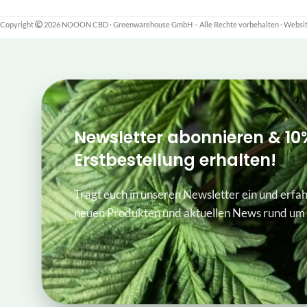
Copyright
2026 NOOON CBD · Greenwarehouse GmbH – Alle Rechte vorbehalten
·
Website
Newsletter abonnieren & 10
Erstbestellung erhalten!
Tragt euch in unseren Newsletter ein und erfah
neuen Produkten und aktuellen News rund um