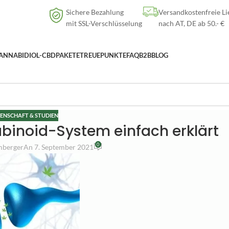
Versandkostenfreie Lieferung
nach AT, DE ab
50
.- €
Sichere Bezahlung
Versandkostenfreie Li
mit SSL-Verschlüsselung
nach AT, DE ab 50.- €
ANNABIDIOL-CBD
PAKETE
TREUEPUNKTE
FAQ
B2B
BLOG
ENSCHAFT & STUDIEN
inoid-System einfach erklärt
0
mberger
An 7. September 2021