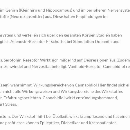
ich im Gehirn (Kleinhirn und Hippocampus) und im peripheren Nervensyst
nstoffe (Neurotransmitter) aus. Diese halten Empfindungen im
ystem und verteilen sich über den gesamten Körper. Studien haben
igt ist. Adenosin-Rezeptor Er schüttet bei Stimulation Dopamin und
us. Serotonin-Rezeptor Wirkt sich mildernd auf Depressionen aus. Zudem
, Schwindel und Nervosität beteiligt. Vanilloid-Rezeptor Cannabidiol re
(Essen) wahrnimmt. Wirkungsbereiche von Cannabidiol Hier findet sich ei
h nicht alle Wirkungsweisen und Wirkungsbereiche des Wirkstoffes
chen Erfahrungsberichten. Cannabidiol wirkt entzündungshemmend,
rt Stress.
um. Der Wirkstoff hilft bei Übelkeit, wirkt krampflösend und hat einen
e profitieren können Epileptiker, Diabetiker und Krebspatienten.