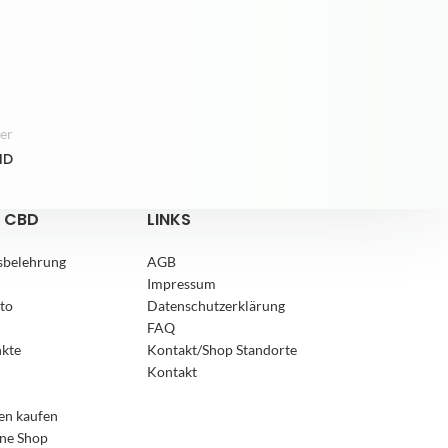
ter
ID
 CBD
LINKS
sbelehrung
AGB
Impressum
to
Datenschutzerklärung
FAQ
4,8
Rating
169
Bewertungen
nkte
Kontakt/Shop Standorte
Kontakt
Anonym
en kaufen
Verifizierter Kunde
ne Shop
Twitter