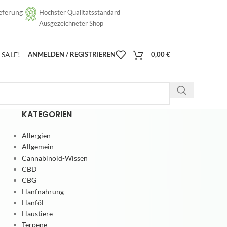
eferung
Höchster Qualitätsstandard
[google-translator]
Ausgezeichneter Shop
SALE!
ANMELDEN / REGISTRIEREN
0,00
€
KATEGORIEN
Allergien
Allgemein
Cannabinoid-Wissen
CBD
CBG
Hanfnahrung
Hanföl
Haustiere
Terpene