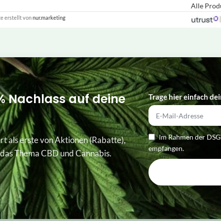
Alle Pro
 erstellt von
nur.marketing
% Nachlass auf deine
Trage hier einfach dei
Im Rahmen der DSGV
rt als erste von Aktionen (Rabatte),
empfangen.
 das Thema CBD und Cannabis.