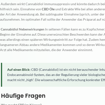
Außerdem wirkt Cannabidiol immunsuppressiv und könnte dadurch bei
hilfreich sein. Einnahme von
CBD Öle
und Extrakte Wie bei allen andere
der Art der Anwendung ab. Bei sublingualer Einnahme (sprich, unter der 
aufzunehmen. Im optimalen Fall sollte der Anwender das Präparat auf
Cannabidiol Nebenwirkungen
In seltenen Fällen kann es zu Kopfschmer
Beginn der Einnahme auf. Diese unerwünschten Beschwerden kann der A
was allerdings einen späteren Wirkungseintritt zur Folge hat. Zudem h
langsameren Abbau andere Medikamenten kommen und so deren Wirkung 
Arzt alle Medikamente mitzuteilen, die der Anwender einnimmt.
Auf einen Blick:
CBD (Cannabidiol) ist ein nicht berauschender Inha
Endocannabinoid-System, das an der Regulierung vieler biologischer
macht nicht „high". Die wissenschaftliche Erforschung konkreter Eff
Häufige Fragen
Was macht CBD im Körper?