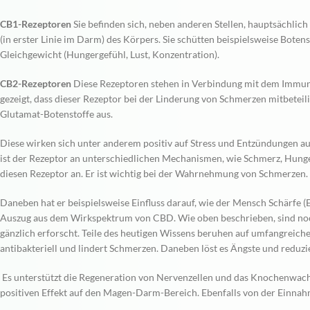
CB1-Rezeptoren
Sie befinden sich, neben anderen Stellen, hauptsächl
(in erster Linie im Darm) des Körpers. Sie schütten beispielsweise Bote
Gleichgewicht (Hungergefühl, Lust, Konzentration).
CB2-Rezeptoren
Diese Rezeptoren stehen in Verbindung mit dem Immuns
gezeigt, dass dieser Rezeptor bei der Linderung von Schmerzen mitbeteil
Glutamat-Botenstoffe aus.
Diese wirken sich unter anderem positiv auf Stress und Entzündungen a
ist der Rezeptor an unterschiedlichen Mechanismen, wie Schmerz, Hunger
diesen Rezeptor an. Er ist wichtig bei der Wahrnehmung von Schmerzen.
Daneben hat er beispielsweise Einfluss darauf, wie der Mensch Schärfe 
Auszug aus dem Wirkspektrum von CBD. Wie oben beschrieben, sind noc
gänzlich erforscht. Teile des heutigen Wissens beruhen auf umfangrei
antibakteriell und lindert Schmerzen. Daneben löst es Ängste und reduzie
Es unterstützt die Regeneration von Nervenzellen und das Knochenwachst
positiven Effekt auf den Magen-Darm-Bereich. Ebenfalls von der Einnahm