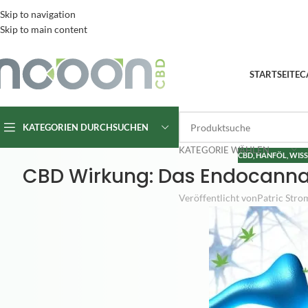
Skip to navigation
Skip to main content
STARTSEITE
C
KATEGORIEN DURCHSUCHEN
KATEGORIE WÄHLEN
CBD
,
HANFÖL
,
WISS
CBD Wirkung: Das Endocannab
Veröffentlicht von
Patric Stro