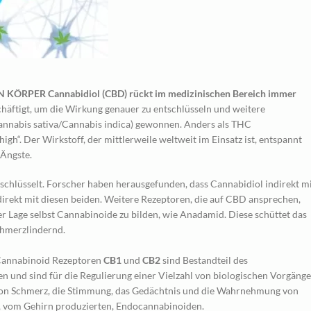
ER Cannabidiol (CBD) rückt im medizinischen Bereich immer
chäftigt, um die Wirkung genauer zu entschlüsseln und weitere
nnabis sativa/Cannabis indica) gewonnen. Anders als THC
gh“. Der Wirkstoff, der mittlerweile weltweit im Einsatz ist, entspannt
 Ängste.
schlüsselt. Forscher haben herausgefunden, dass Cannabidiol indirekt m
irekt mit diesen beiden. Weitere Rezeptoren, die auf CBD ansprechen,
er Lage selbst Cannabinoide zu bilden, wie Anadamid. Diese schüttet das
chmerzlindernd.
Cannabinoid Rezeptoren
CB1
und
CB2
sind Bestandteil des
en und sind für die Regulierung einer Vielzahl von biologischen Vorgäng
n von Schmerz, die Stimmung, das Gedächtnis und die Wahrnehmung von
n, vom Gehirn produzierten, Endocannabinoiden.