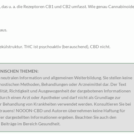
 das u. a. die Rezeptoren CB1 und CB2 umfasst. Wie genau Cannabinoid
aus.
ekülstruktur. THC ist psychoaktiv (berauschend), CBD nicht.
INISCHEN THEMEN:
r neutralen Information und allgemeinen Weiterbildung. Sie stellen keine
ostischen Methoden, Behandlungen oder Arzneimittel dar. Der Text
lität, Richtigkeit und Ausgewogenheit der dargebotenen Informationen
g durch einen Arzt oder Apotheker und darf nicht als Grundlage zur
r Behandlung von Krankheiten verwendet werden. Konsultieren Sie bei
Vertrauens! NOOON-CBD und Autoren übernehmen keine Haftung für
er dargestellten Informationen ergeben. Beachten Sie auch den
 Beiträge im Bereich Gesundheit.