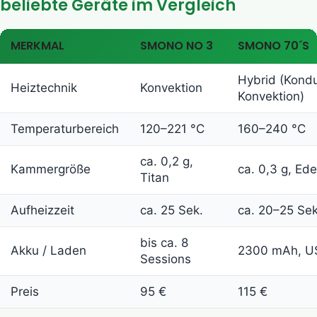
beliebte Geräte im Vergleich
MERKMAL
SMONO NO 3
SMONO 70´S
Hybrid (Kondu
Heiztechnik
Konvektion
Konvektion)
Temperaturbereich
120–221 °C
160–240 °C
ca. 0,2 g,
Kammergröße
ca. 0,3 g, Ede
Titan
Aufheizzeit
ca. 25 Sek.
ca. 20–25 Sek
bis ca. 8
Akku / Laden
2300 mAh, U
Sessions
Preis
95 €
115 €