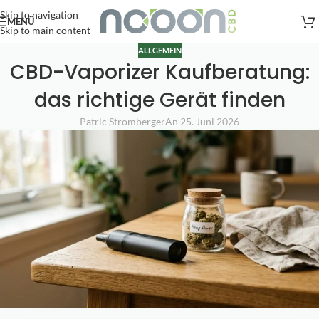
Versandkostenfreie Lieferung
nach AT, DE ab
50
.- €
Skip to navigation
MENÜ
Skip to main content
ALLGEMEIN
CBD-Vaporizer Kaufberatung:
das richtige Gerät finden
Patric Stromberger
An 25. Juni 2026