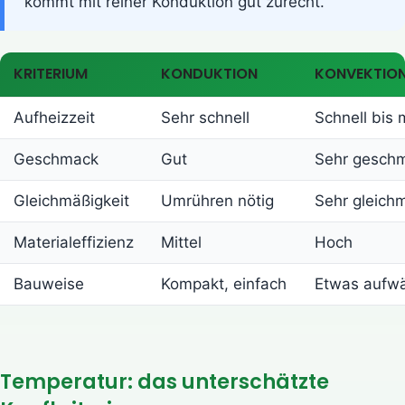
kommt mit reiner Konduktion gut zurecht.
KRITERIUM
KONDUKTION
KONVEKTIO
Aufheizzeit
Sehr schnell
Schnell bis m
Geschmack
Gut
Sehr gesch
Gleichmäßigkeit
Umrühren nötig
Sehr gleich
Materialeffizienz
Mittel
Hoch
Bauweise
Kompakt, einfach
Etwas aufw
Temperatur: das unterschätzte