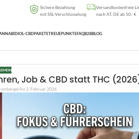
Versandkostenfreie Lieferung
nach AT, DE ab
50
.- €
Sichere Bezahlung
Versandkostenfreie Li
mit SSL-Verschlüsselung
nach AT, DE ab 50.- €
ANNABIDIOL-CBD
PAKETE
TREUEPUNKTE
FAQ
B2B
BLOG
GEMEIN
ren, Job & CBD statt THC (2026
tromberger
An 2. Februar 2026