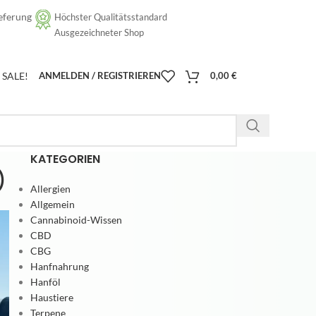
eferung
Höchster Qualitätsstandard
[google-translator]
Ausgezeichneter Shop
SALE!
ANMELDEN / REGISTRIEREN
0,00
€
KATEGORIEN
)
Allergien
Allgemein
Cannabinoid-Wissen
CBD
CBG
Hanfnahrung
Hanföl
Haustiere
Terpene